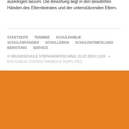
ausklingen lassen. Die Bewirtung liegt in den bewährten
Händen des Elternbeirates und der unterstützenden Eltern.
NAVIGATION
STARTSEITE
TERMINE
SCHULFAMILIE
ÜBERSPRINGEN
SCHULANFÄNGER
SCHULLEBEN
SCHULENTWICKLUNG
BERATUNG
SERVICE
© GRUNDSCHULE STEPHANSPOSCHING, 31.07.2026 13:03
ROCKSOLID CONTAO THEMES & TEMPLATES