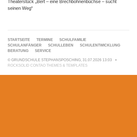
Theaterstück „Bert – eine Brechbohnenbüchse – sucht
seinen Weg“
NAVIGATION
STARTSEITE
TERMINE
SCHULFAMILIE
ÜBERSPRINGEN
SCHULANFÄNGER
SCHULLEBEN
SCHULENTWICKLUNG
BERATUNG
SERVICE
© GRUNDSCHULE STEPHANSPOSCHING, 31.07.2026 13:03
ROCKSOLID CONTAO THEMES & TEMPLATES