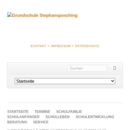
NAVIGATION
KONTAKT
IMPRESSUM
DATENSCHUTZ
ÜBERSPRINGEN
Navigation
überspringen
NAVIGATION
STARTSEITE
TERMINE
SCHULFAMILIE
ÜBERSPRINGEN
SCHULANFÄNGER
SCHULLEBEN
SCHULENTWICKLUNG
BERATUNG
SERVICE